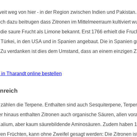
 weit weg von hier - in der Region zwischen Indien und Pakista
tlich dazu beitrugen dass Zitronen im Mittelmeerraum kultiviert 
 die saure Frucht als Limone bekannt. Erst 1766 erhielt die Fru
der Türkei, in den USA und in Spanien angebaut. Die in Spanien
. Zu verdanken ist dies dem Umstand, dass an einem einzigen Zi
o in Tharandt online bestellen
nreich
ne zählen die Terpene. Enthalten sind auch Sesquiterpene, Terp
hinaus enthalten Zitronen auch organische Säuren, allen voran
Kalium, aber kaum säurebildende Aminosäuren. Zudem haben 1
ren Früchten, kann ohne Zweifel gesagt werden: Die Zitronen i