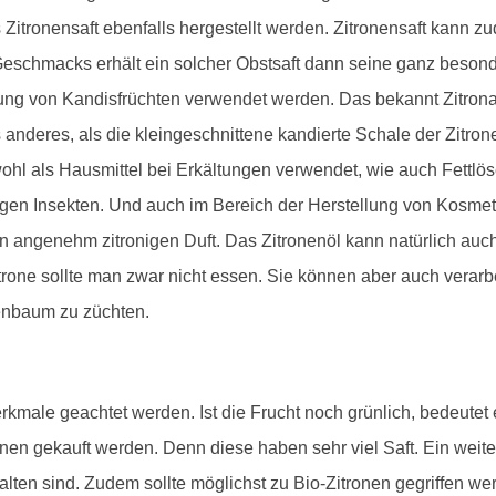
 Zitronensaft ebenfalls hergestellt werden. Zitronensaft kann z
eschmacks erhält ein solcher Obstsaft dann seine ganz besond
ung von Kandisfrüchten verwendet werden. Das bekannt Zitronat,
 anderes, als die kleingeschnittene kandierte Schale der Zitron
owohl als Hausmittel bei Erkältungen verwendet, wie auch Fettlö
gegen Insekten. Und auch im Bereich der Herstellung von Kosme
en angenehm zitronigen Duft. Das Zitronenöl kann natürlich a
trone sollte man zwar nicht essen. Sie können aber auch verar
enbaum zu züchten.
kmale geachtet werden. Ist die Frucht noch grünlich, bedeutet es
ronen gekauft werden. Denn diese haben sehr viel Saft. Ein weite
en sind. Zudem sollte möglichst zu Bio-Zitronen gegriffen wer