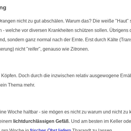
ung
rangen nicht zu gut abschälen. Warum das? Die weiße "Haut" s
 - welche vor diversen Krankheiten schützen sollen. Übrigens
sind, sondern ganz normal nach der Ernte. Erst durch Kälte (Trans
ung) nicht "reifer", genauso wie Zitronen.
n Köpfen. Doch durch die inzwischen relativ ausgewogene Ernä
kein Thema mehr.
ine Woche haltbar - sie mögen es nicht zu warum und nicht zu 
 einem
lichtdurchlässigen Gefäß
. Und am besten im Keller od
al pro Woche in
frisches Obst liefern
Tharandt zu lassen.