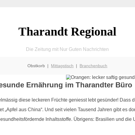
Tharandt Regional
Die Zeitung mit Nur Guten Nachrichten
Obstkorb |
Mittagstisch
|
Branchenbuch
gesunde Ernährung im Tharandter Büro
lmässig diese leckeren Früchte geniesst lebt gesünder! Dass 
t „Apfel aus China“. Und seit vielen Tausend Jahren gibt es do
esundheitsfördernde Inhaltsstoffe. Übrigens: Brasilien und di