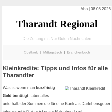
Abo | 08.08.2026
Tharandt Regional
Die Zeitung mit Nur Guten Nachrichten
Obstkorb
|
Mittagstisch
|
Branchenbuch
Kleinkredite: Tipps und Infos für alle
Tharandter
Was ist wenn man
kurzfristig
Geld benötigt
- aber alles
unterhalb der Summen die für eine Bank als Darlehensgeber
interessant ist? Hier ist unser Ratgeber dazu!